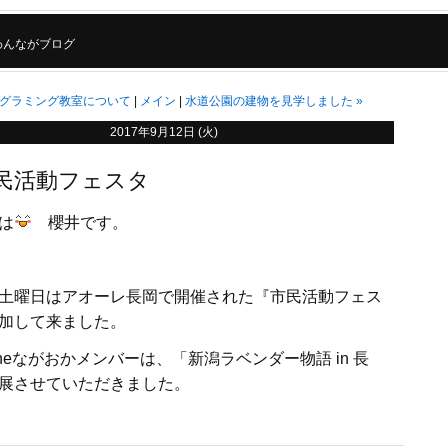
わんながブログ
グラミング教室について
メイン
水道公園の建物を見学しました
»
2017年9月12日 (火)
 市民活動フェスタ
は
櫻井です。
土曜日はアオーレ長岡で開催された『市民活動フェス
加して来ました。
neながおかメンバーは、「新潟ラベンダー物語 in 長
展させていただきました。