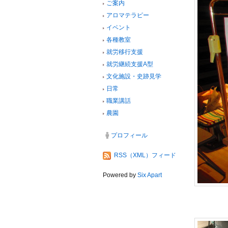
ご案内
アロマテラピー
イベント
各種教室
就労移行支援
就労継続支援A型
文化施設・史跡見学
日常
職業講話
農園
プロフィール
RSS（XML）フィード
Powered by
Six Apart