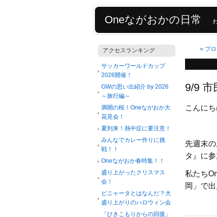
Oneながおかの日常
«
プロ
アクセスランキング
サッカーワールドカップ
2026開催！
9/9
GWの思い出紹介 by 2026
～旅行編～
こんにち
満開の桜！Oneながおか大
花見会！
夏到来！熱中症に要注意！
みんなでカレー作りに挑
先週末の
戦！！
タ』に参
Oneながおか春特集！！
盛り上がったクリスマス
私たちO
会！
岡」で出
ピニャータとはなんだ？大
盛り上がりのハロウィン会
「ひきこもりからの回復」