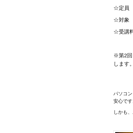
☆定
☆対象
☆受講
※第2
します
パソコン
安心です
しかも、