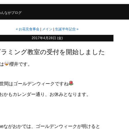
わんながブログ
«
お花見食事会
メイン
生誕半年記念
»
2017年4月28日 (金)
グラミング教室の受付を開始しました
は
櫻井です。
世間はゴールデンウィークですね
がおかもカレンダー通り、お休みとなります。
neながおかでは、ゴールデンウィークが明けると