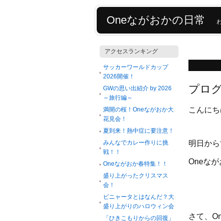
Oneながおかの日常
アクセスランキング
サッカーワールドカップ
2026開催！
プロ
GWの思い出紹介 by 2026
～旅行編～
こんにち
満開の桜！Oneながおか大
花見会！
夏到来！熱中症に要注意！
みんなでカレー作りに挑
明日から
戦！！
Oneな
Oneながおか春特集！！
盛り上がったクリスマス
会！
ピニャータとはなんだ？大
盛り上がりのハロウィン会
さて、O
「ひきこもりからの回復」