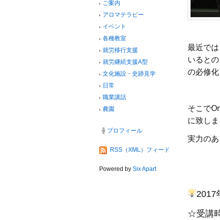
ご案内
アロマテラピー
イベント
各種教室
最近では
就労移行支援
いるとの
就労継続支援A型
の必修化
文化施設・史跡見学
日常
職業講話
そこでO
農園
に致しま
プロフィール
実力のあ
RSS（XML）フィード
Powered by
Six Apart
201
☆受講