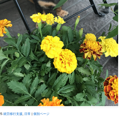
25
就労移行支援
,
日常
|
個別ページ